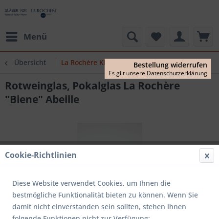
Menü
Übersicht
La Rochère Klassiker
Bestellung widerrufen
Es gilt unsere
Datenschutzerklärung
Rotweinglas, Pokalglas La Rochère
"Biene" Abeille
Cookie-Richtlinien
Diese Website verwendet Cookies, um Ihnen die
bestmögliche Funktionalität bieten zu können. Wenn Sie
damit nicht einverstanden sein sollten, stehen Ihnen
folgende Funktionen nicht zur Verfügung: