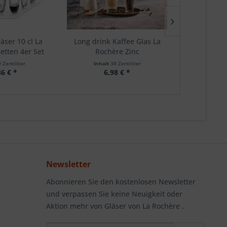
äser 10 cl La
Long drink Kaffee Glas La
Wein Gla
etten 4er Set
Rochère Zinc
"Bien
 Zentiliter
Inhalt
38 Zentiliter
Inhalt
86 € *
6,98 € *
5,
Newsletter
Abonnieren Sie den kostenlosen Newsletter
und verpassen Sie keine Neuigkeit oder
Aktion mehr von Gläser von La Rochère .