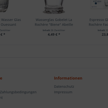
t Wasser Glas
Wasserglas Gobelet La
Espresso Gl
e Ouessant
Rochère "Biene" Abeille
Rochère Fac
Zentiliter
Inhalt
26 Zentiliter
Inhalt
10
 € *
4,49 € *
23,
ce
Informationen
Datenschutz
 Zahlungsbedingungen
Impressum
ht