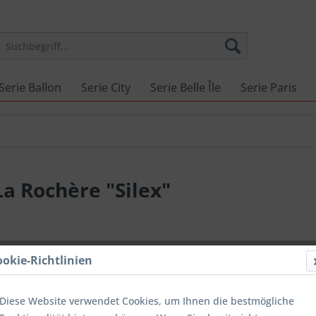
Serie Ballon
Serie City
Serie Belle Île
Serie Paris
a Rochère "Silex"
6,65 €
ookie-Richtlinien
Inhalt:
30 Zent
inkl. MwSt.
Ver
Lieferzeit
Diese Website verwendet Cookies, um Ihnen die bestmögliche