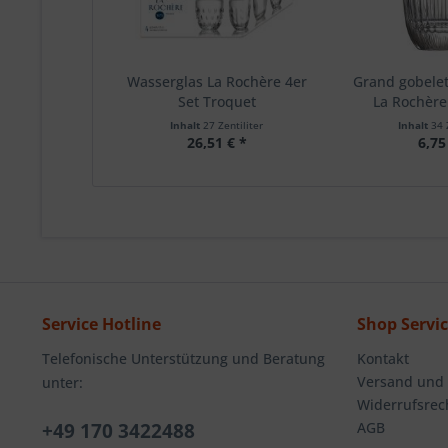
Wasserglas La Rochère 4er
Grand gobele
Set Troquet
La Rochèr
Inhalt
27 Zentiliter
Inhalt
34 
26,51 € *
6,75
Service Hotline
Shop Servi
Telefonische Unterstützung und Beratung
Kontakt
Versand und
unter:
Widerrufsrec
+49 170 3422488
AGB