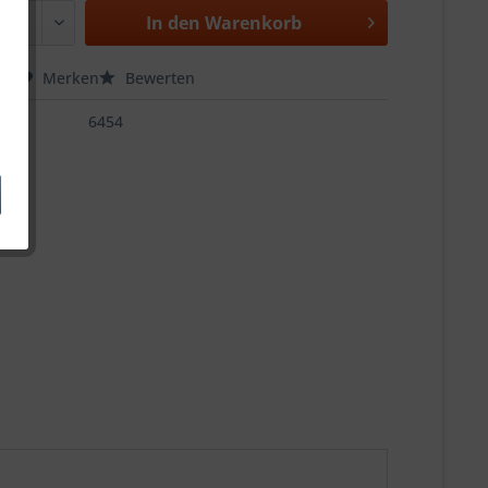
In den
Warenkorb
hen
Merken
Bewerten
6454