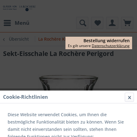
Menü
Übersicht
La Rochère Klassiker
Bestellung widerrufen
Es gilt unsere
Datenschutzerklärung
Sekt-Eisschale La Rochère Perigord
Cookie-Richtlinien
Diese Website verwendet Cookies, um Ihnen die
bestmögliche Funktionalität bieten zu können. Wenn Sie
damit nicht einverstanden sein sollten, stehen Ihnen
folgende Funktionen nicht zur Verfügung: